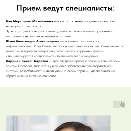
Прием ведут специалисты:
Куц Маргарита Михайловна
— врач гастроэнтеролог-диетолог высшей
категории, 15 лет опыта.
Чутко подходит к каждому пациенту, помогает найти причину проблемы и
выстроить понятный план лечения и питания.
Швец Александра Александровна
— врач-диетолог невролог,
рефлексотерапевт. Разработала авторскую методику коррекции обмена веществ
методами иглорефлексотерапии и эстетической коррекции фигуры.
Специализируется на проблемах избыточного веса и ожирения
Ларина Лариса Петровна
— врач гастроэнтеролог с большим клиническим
опытом. Проводит диагностику и лечение заболеваний пищеварительной
системы, разрабатывает индивидуальные схемы терапии, уделяя внимание
образу жизни и питанию пациента.