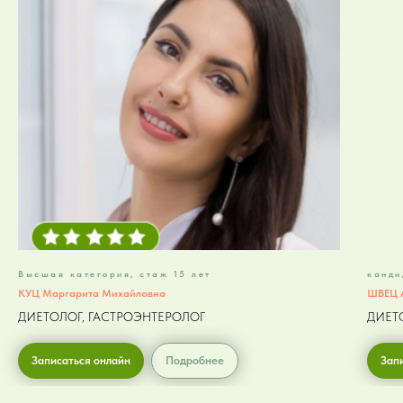
Высшая категория, стаж 15 лет
канди
КУЦ Маргарита Михайловна
ШВЕЦ 
ДИЕТОЛОГ, ГАСТРОЭНТЕРОЛОГ
ДИЕТ
Записаться онлайн
Подробнее
Зап